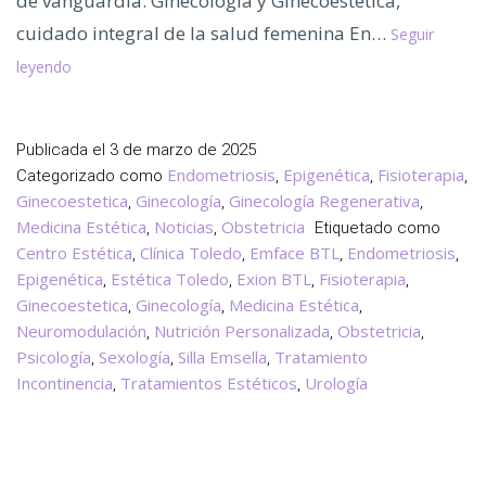
de vanguardia. Ginecología y Ginecoestética,
cuidado integral de la salud femenina En…
Seguir
Clínica
leyendo
Dra.Cañete,
Tu
Clínica
Publicada el
3 de marzo de 2025
de
Endometriosis
Epigenética
Fisioterapia
Categorizado como
,
,
,
Confianza
Ginecoestetica
Ginecología
Ginecología Regenerativa
,
,
,
en
Medicina Estética
Noticias
Obstetricia
,
,
Etiquetado como
Centro Estética
Toledo
Clínica Toledo
Emface BTL
Endometriosis
,
,
,
,
Epigenética
Estética Toledo
Exion BTL
Fisioterapia
,
,
,
,
Ginecoestetica
Ginecología
Medicina Estética
,
,
,
Neuromodulación
Nutrición Personalizada
Obstetricia
,
,
,
Psicología
Sexología
Silla Emsella
Tratamiento
,
,
,
Incontinencia
Tratamientos Estéticos
Urología
,
,