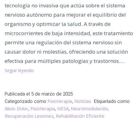
tecnología no invasiva que actúa sobre el sistema
nervioso autónomo para mejorar el equilibrio del
organismo y optimizar la salud. A través de
microcorrientes de baja intensidad, este tratamiento
permite una regulación del sistema nervioso sin
causar dolor ni molestias, ofreciendo una solución
efectiva para múltiples patologías y trastornos.…
Neuromodulación
Seguir leyendo
NESA,
Beneficios
y
Publicada el
5 de marzo de 2025
Aplicaciones
Fisioterapia
Noticias
Categorizado como
,
Etiquetado como
para
Alivio Dolor
Fisioterapia
NESA
Neuromodulación
,
,
,
,
tu
Recuperación Lesiones
Rehabilitación Eficiente
,
Bienestar