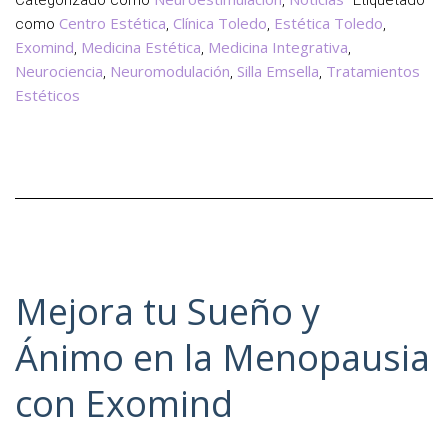
Categorizado como
,
Etiquetado
Suelo
Centro Estética
Clínica Toledo
Estética Toledo
como
,
,
,
Pélvico
Exomind
Medicina Estética
Medicina Integrativa
,
,
,
Neurociencia
y
Neuromodulación
Silla Emsella
Tratamientos
,
,
,
Estéticos
Hormonas
Mejora tu Sueño y
Ánimo en la Menopausia
con Exomind