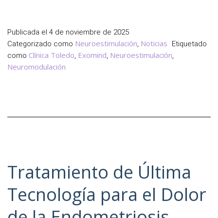
EXOMIND,
el
Tratamiento
Publicada el
4 de noviembre de 2025
para
Neuroestimulación
Noticias
Categorizado como
,
Etiquetado
Mejorar
Clínica Toledo
Exomind
Neuroestimulación
como
,
,
,
el Bienestar
Neuromodulación
Tratamiento de Última
Tecnología para el Dolor
de la Endometriosis