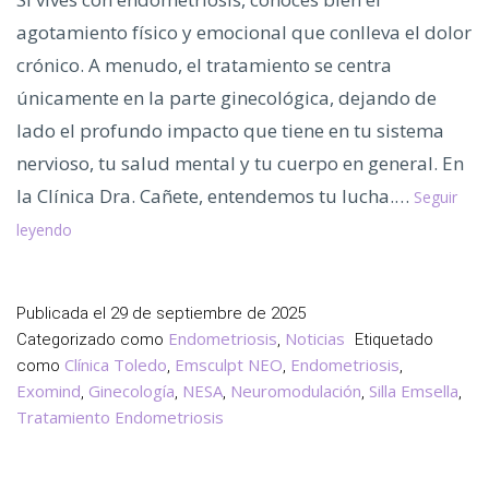
agotamiento físico y emocional que conlleva el dolor
crónico. A menudo, el tratamiento se centra
únicamente en la parte ginecológica, dejando de
lado el profundo impacto que tiene en tu sistema
nervioso, tu salud mental y tu cuerpo en general. En
la Clínica Dra. Cañete, entendemos tu lucha.…
Seguir
Tratamiento
leyendo
de
Última
Tecnología
Publicada el
29 de septiembre de 2025
para
Endometriosis
Noticias
Categorizado como
,
Etiquetado
el
Clínica Toledo
Emsculpt NEO
Endometriosis
como
,
,
,
Dolor
Exomind
Ginecología
NESA
Neuromodulación
Silla Emsella
,
,
,
,
,
Tratamiento Endometriosis
de
la
Endometriosis