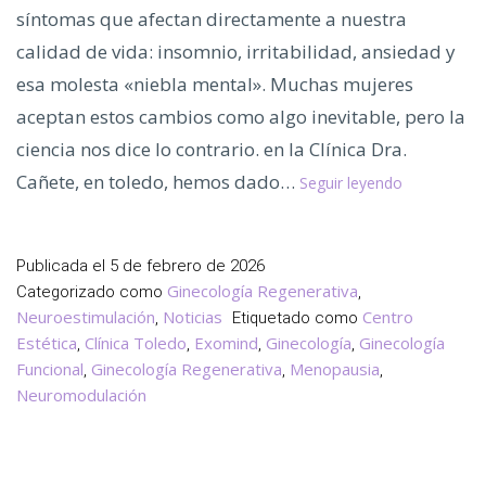
síntomas que afectan directamente a nuestra
calidad de vida: insomnio, irritabilidad, ansiedad y
esa molesta «niebla mental». Muchas mujeres
aceptan estos cambios como algo inevitable, pero la
ciencia nos dice lo contrario. en la Clínica Dra.
Mejora
Cañete, en toledo, hemos dado…
Seguir leyendo
tu
Sueño
y
Publicada el
5 de febrero de 2026
Ánimo
Ginecología Regenerativa
Categorizado como
,
en
Neuroestimulación
Noticias
Centro
,
Etiquetado como
la
Estética
Clínica Toledo
Exomind
Ginecología
Ginecología
,
,
,
,
Funcional
Ginecología Regenerativa
Menopausia
Menopausi
,
,
,
Neuromodulación
con
Exomind