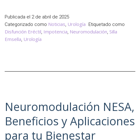
Trat
más
Publicada el
2 de abril de 2025
Avan
Noticias
Urología
Categorizado como
,
Etiquetado como
para
Disfunción Eréctil
Impotencia
Neuromodulación
Silla
,
,
,
la
Emsella
Urología
,
Disfu
Erécti
Neuromodulación NESA,
Beneficios y Aplicaciones
para tu Bienestar