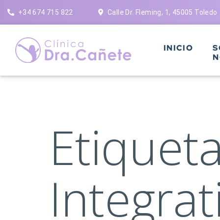
Saltar
+34 674 715 822
Calle Dr. Fleming, 1, 45005 Toledo
al
contenido
INICIO
S
N
Etiquet
Integrat