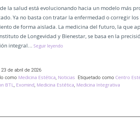
de la salud está evolucionando hacia un modelo más pro
ado. Ya no basta con tratar la enfermedad o corregir los
iento de forma aislada. La medicina del futuro, la que a
Instituto de Longevidad y Bienestar, se basa en la precisió
Medicina
ión integral…
Seguir leyendo
de
Precisión,
El
l
23 de abril de 2026
Nuevo
Medicina Estética
Noticias
Centro Esté
ado como
,
Etiquetado como
Estándar
on BTL
Exomind
Medicina Estética
Medicina Integrativa
,
,
,
del
Instituto
de
Longevidad
y
Bienestar