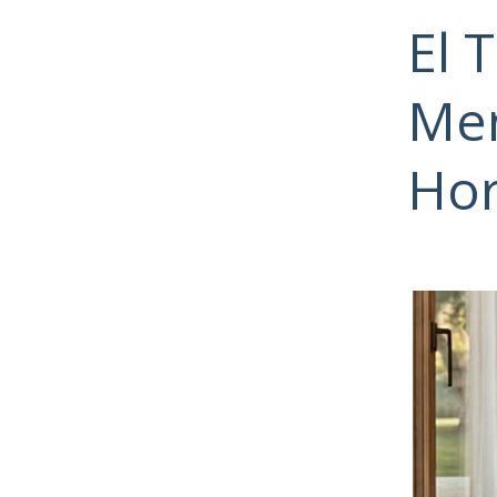
El 
Men
Ho