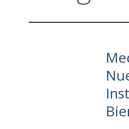
Med
Nue
Ins
Bie