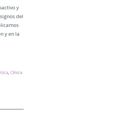
activo y
 signos del
plicamos
n y en la
tica
Clínica
,