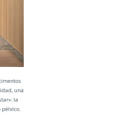
timentos
lidad, una
tar»: la
 pélvico.