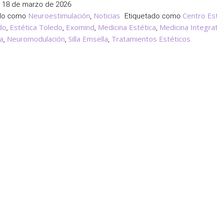
Bienestar:
l
18 de marzo de 2026
Mente,
Neuroestimulación
Noticias
Centro Es
ado como
,
Etiquetado como
Suelo
do
Estética Toledo
Exomind
Medicina Estética
Medicina Integrat
,
,
,
,
Pélvico
a
Neuromodulación
Silla Emsella
Tratamientos Estéticos
,
,
,
y
Hormonas