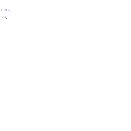
tética
,
iva
,