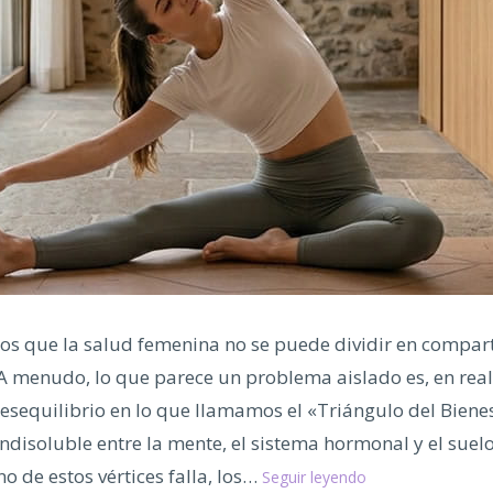
s que la salud femenina no se puede dividir en compar
 A menudo, lo que parece un problema aislado es, en rea
esequilibrio en lo que llamamos el «Triángulo del Bienes
ndisoluble entre la mente, el sistema hormonal y el suelo
El
 de estos vértices falla, los…
Seguir leyendo