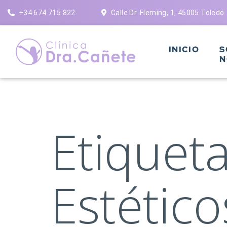
Saltar
+34 674 715 822
Calle Dr. Fleming, 1, 45005 Toledo
al
contenido
INICIO
S
N
Etiquet
Estético