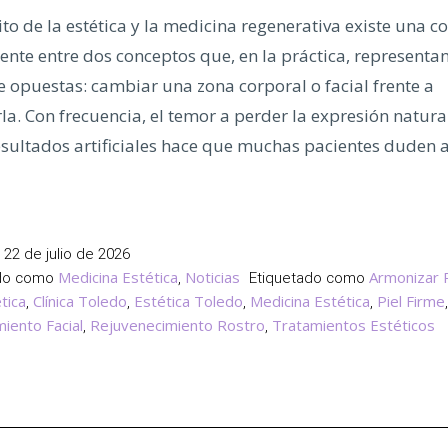
to de la estética y la medicina regenerativa existe una c
nte entre dos conceptos que, en la práctica, representan 
 opuestas: cambiar una zona corporal o facial frente a
a. Con frecuencia, el temor a perder la expresión natura
esultados artificiales hace que muchas pacientes duden
biar
nizar?
l
22 de julio de 2026
e
Medicina Estética
Noticias
Armonizar 
ado como
,
Etiquetado como
tica
Clínica Toledo
Estética Toledo
Medicina Estética
Piel Firme
,
,
,
,
,
iento Facial
Rejuvenecimiento Rostro
Tratamientos Estéticos
,
,
cina
tica
nerativa
enina