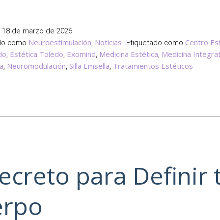
Triángulo
del
Bienestar:
l
18 de marzo de 2026
Mente,
Neuroestimulación
Noticias
Centro Es
ado como
,
Etiquetado como
Suelo
do
Estética Toledo
Exomind
Medicina Estética
Medicina Integrat
,
,
,
,
Pélvico
a
Neuromodulación
Silla Emsella
Tratamientos Estéticos
,
,
,
y
Hormonas
Secreto para Definir 
erpo