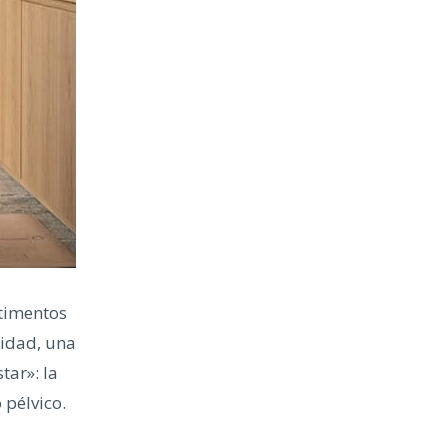
timentos
lidad, una
tar»: la
 pélvico.