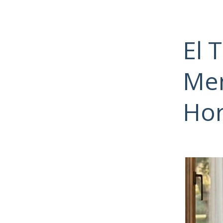
El 
Men
Ho