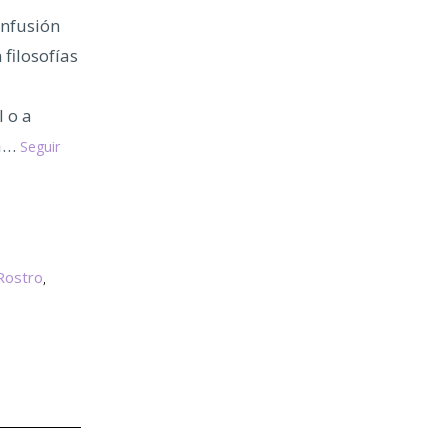
onfusión
filosofías
l o a
 a…
Seguir
Rostro
,