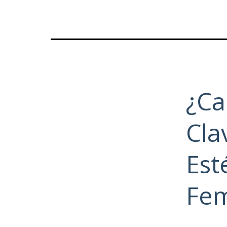
¿Ca
Cla
Est
Fe