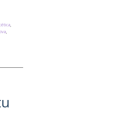
tética
,
iva
,
tu