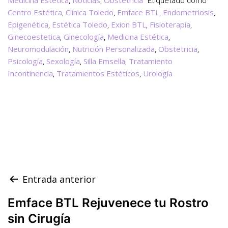
Medicina Estética
Noticias
Obstetricia
,
,
Etiquetado como
Centro Estética
Clínica Toledo
Emface BTL
Endometriosis
,
,
,
,
Epigenética
Estética Toledo
Exion BTL
Fisioterapia
,
,
,
,
Ginecoestetica
Ginecología
Medicina Estética
,
,
,
Neuromodulación
Nutrición Personalizada
Obstetricia
,
,
,
Psicología
Sexología
Silla Emsella
Tratamiento
,
,
,
Incontinencia
Tratamientos Estéticos
Urología
,
,
Navegación
Entrada anterior
de
Emface BTL Rejuvenece tu Rostro
entradas
sin Cirugía