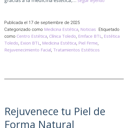
gracias a la medicina estética,…
Seguir leyendo
Adiós
a
la
Publicada el
17 de septiembre de 2025
Flacidez
Medicina Estética
Noticias
Categorizado como
,
Etiquetado
Facial
Centro Estética
Clínica Toledo
Emface BTL
Estética
como
,
,
,
con
Toledo
Exion BTL
Medicina Estética
Piel Firme
,
,
,
,
Exion
Rejuvenecimiento Facial
Tratamientos Estéticos
,
y
Emface
BTL
Rejuvenece tu Piel de
Forma Natural