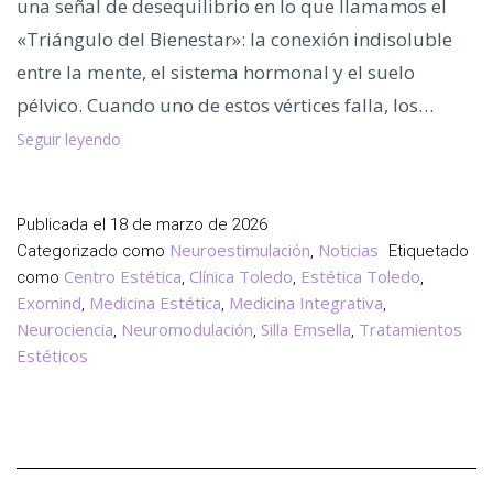
una señal de desequilibrio en lo que llamamos el
«Triángulo del Bienestar»: la conexión indisoluble
entre la mente, el sistema hormonal y el suelo
pélvico. Cuando uno de estos vértices falla, los…
El
Seguir leyendo
Triángulo
del
Bienestar:
Publicada el
18 de marzo de 2026
Mente,
Neuroestimulación
Noticias
Categorizado como
,
Etiquetado
Suelo
Centro Estética
Clínica Toledo
Estética Toledo
como
,
,
,
Pélvico
Exomind
Medicina Estética
Medicina Integrativa
,
,
,
y
Neurociencia
Neuromodulación
Silla Emsella
Tratamientos
,
,
,
Estéticos
Hormonas