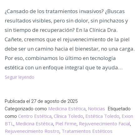
¿Cansado de los tratamientos invasivos? ¿Buscas
resultados visibles, pero sin dolor, sin pinchazos y
sin tiempo de recuperación? En la Clínica Dra.
Cañete, creemos que el rejuvenecimiento de la piel
debe ser un camino hacia el bienestar, no una carga.
Por eso, combinamos lo último en tecnología
estética con un enfoque integral que te ayuda…
Rejuvenece
Seguir leyendo
tu
Piel
de
Publicada el
27 de agosto de 2025
Forma
Medicina Estética
Noticias
Categorizado como
,
Etiquetado
Natural
Centro Estética
Clínica Toledo
Estética Toledo
Exion
como
,
,
,
BTL
Medicina Estética
Piel Firme
Rejuvenecimiento Facial
,
,
,
,
Rejuvenecimiento Rostro
Tratamientos Estéticos
,