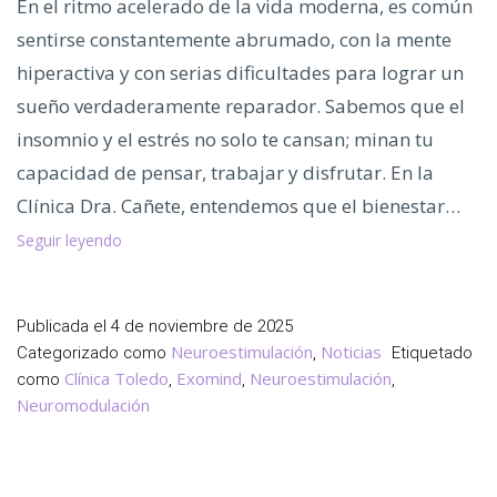
En el ritmo acelerado de la vida moderna, es común
sentirse constantemente abrumado, con la mente
hiperactiva y con serias dificultades para lograr un
sueño verdaderamente reparador. Sabemos que el
insomnio y el estrés no solo te cansan; minan tu
capacidad de pensar, trabajar y disfrutar. En la
Clínica Dra. Cañete, entendemos que el bienestar…
Descubre
Seguir leyendo
EXOMIND,
el
Tratamiento
Publicada el
4 de noviembre de 2025
para
Neuroestimulación
Noticias
Categorizado como
,
Etiquetado
Mejorar
Clínica Toledo
Exomind
Neuroestimulación
como
,
,
,
el Bienestar
Neuromodulación