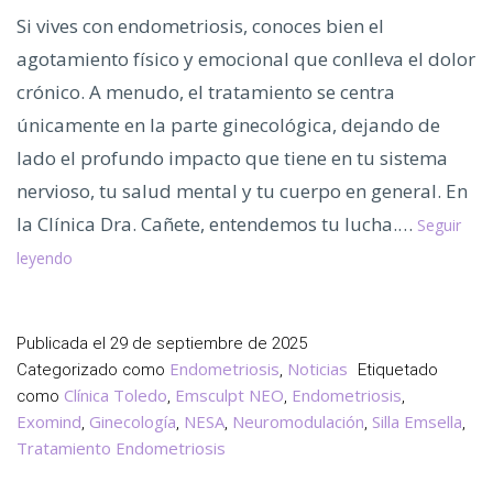
Si vives con endometriosis, conoces bien el
agotamiento físico y emocional que conlleva el dolor
crónico. A menudo, el tratamiento se centra
únicamente en la parte ginecológica, dejando de
lado el profundo impacto que tiene en tu sistema
nervioso, tu salud mental y tu cuerpo en general. En
la Clínica Dra. Cañete, entendemos tu lucha.…
Seguir
Tratamiento
leyendo
de
Última
Tecnología
Publicada el
29 de septiembre de 2025
para
Endometriosis
Noticias
Categorizado como
,
Etiquetado
el
Clínica Toledo
Emsculpt NEO
Endometriosis
como
,
,
,
Dolor
Exomind
Ginecología
NESA
Neuromodulación
Silla Emsella
,
,
,
,
,
de
Tratamiento Endometriosis
la