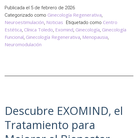
y
Publicada el
5 de febrero de 2026
Ánimo
Ginecología Regenerativa
Categorizado como
,
en
Neuroestimulación
Noticias
Centro
,
Etiquetado como
la
Estética
Clínica Toledo
Exomind
Ginecología
Ginecología
,
,
,
,
Menopausi
Funcional
Ginecología Regenerativa
Menopausia
,
,
,
Neuromodulación
con
Exomind
Descubre EXOMIND, el
Tratamiento para