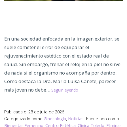
En una sociedad enfocada en la imagen exterior, se
suele cometer el error de equiparar el
rejuvenecimiento estético con el estado real de
salud. Sin embargo, frenar el reloj en la piel no sirve
de nada si el organismo no acompaña por dentro.
Como destaca la Dra. María Luisa Cañete, parecer
Medicina
más joven no debe…
Seguir leyendo
Preventiva,
Ganar
Vitalidad
Publicada el
28 de julio de 2026
y
Ginecología
Noticias
Categorizado como
,
Etiquetado como
Salud
Bienestar Femenino
Centro Estética
Clínica Toledo
Eliminar
,
,
,