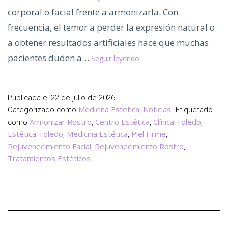
corporal o facial frente a armonizarla. Con
frecuencia, el temor a perder la expresión natural o
a obtener resultados artificiales hace que muchas
¿Cambiar
pacientes duden a…
Seguir leyendo
o
Armonizar?
La
Publicada el
22 de julio de 2026
Clave
Medicina Estética
Noticias
Categorizado como
,
Etiquetado
de
Armonizar Rostro
Centro Estética
Clínica Toledo
como
,
,
,
la
Estética Toledo
Medicina Estética
Piel Firme
,
,
,
Medicina
Rejuvenecimiento Facial
Rejuvenecimiento Rostro
,
,
Tratamientos Estéticos
Estética
e
Regenerativa
Femenina