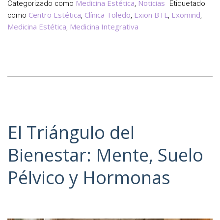
Nuevo
Medicina Estética
Noticias
Categorizado como
,
Etiquetado
Estándar
Centro Estética
Clínica Toledo
Exion BTL
Exomind
como
,
,
,
,
del
Medicina Estética
Medicina Integrativa
,
Instituto
de
Longevidad
y
Bienestar
El Triángulo del
Bienestar: Mente, Suelo
Pélvico y Hormonas