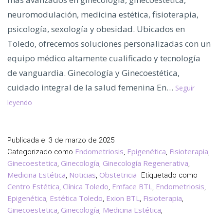
neuromodulación, medicina estética, fisioterapia,
psicología, sexología y obesidad. Ubicados en
Toledo, ofrecemos soluciones personalizadas con un
equipo médico altamente cualificado y tecnología
de vanguardia. Ginecología y Ginecoestética,
cuidado integral de la salud femenina En…
Seguir
Clínica
leyendo
Dra.Cañete,
Tu
Clínica
Publicada el
3 de marzo de 2025
de
Endometriosis
Epigenética
Fisioterapia
Categorizado como
,
,
,
Confianza
Ginecoestetica
Ginecología
Ginecología Regenerativa
,
,
,
en
Medicina Estética
Noticias
Obstetricia
,
,
Etiquetado como
Toledo
Centro Estética
Clínica Toledo
Emface BTL
Endometriosis
,
,
,
,
Epigenética
Estética Toledo
Exion BTL
Fisioterapia
,
,
,
,
Ginecoestetica
Ginecología
Medicina Estética
,
,
,