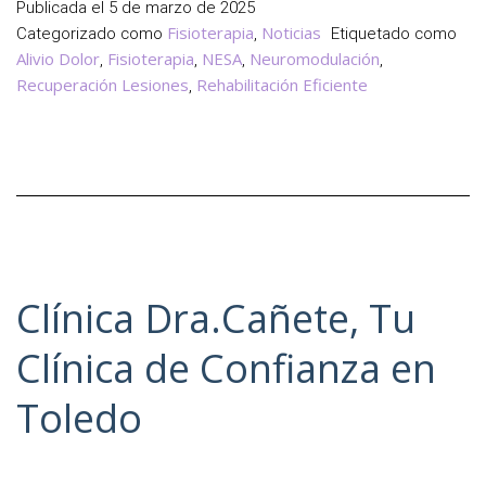
y
Publicada el
5 de marzo de 2025
Aplicaciones
Fisioterapia
Noticias
Categorizado como
,
Etiquetado como
para
Alivio Dolor
Fisioterapia
NESA
Neuromodulación
,
,
,
,
tu
Recuperación Lesiones
Rehabilitación Eficiente
,
Bienestar
Clínica Dra.Cañete, Tu
Clínica de Confianza en
Toledo