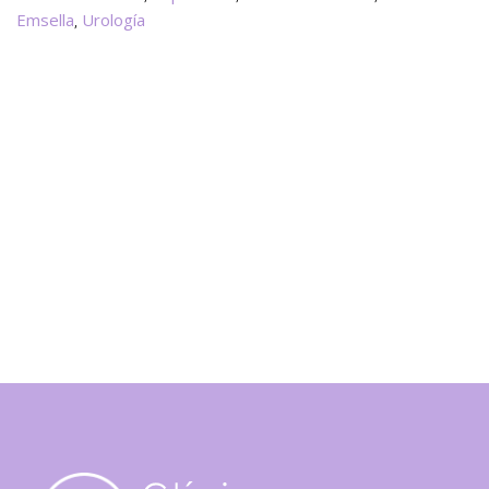
la
Emsella
Urología
,
Disfu
Erécti