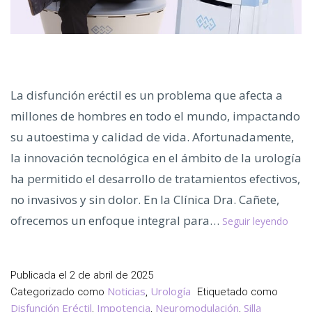
La disfunción eréctil es un problema que afecta a
millones de hombres en todo el mundo, impactando
su autoestima y calidad de vida. Afortunadamente,
la innovación tecnológica en el ámbito de la urología
ha permitido el desarrollo de tratamientos efectivos,
no invasivos y sin dolor. En la Clínica Dra. Cañete,
Desc
ofrecemos un enfoque integral para…
Seguir leyendo
el
Trat
más
Publicada el
2 de abril de 2025
Avan
Noticias
Urología
Categorizado como
,
Etiquetado como
para
Disfunción Eréctil
Impotencia
Neuromodulación
Silla
,
,
,