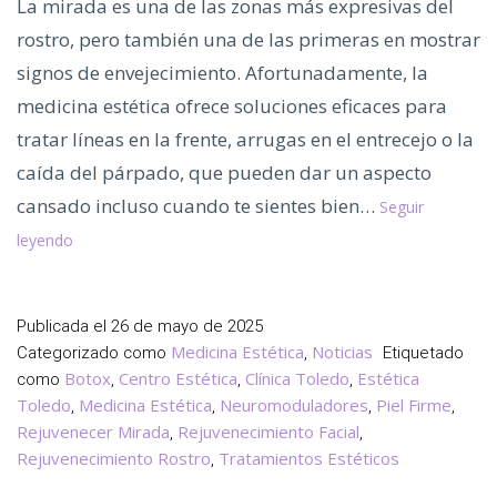
La mirada es una de las zonas más expresivas del
rostro, pero también una de las primeras en mostrar
signos de envejecimiento. Afortunadamente, la
medicina estética ofrece soluciones eficaces para
tratar líneas en la frente, arrugas en el entrecejo o la
caída del párpado, que pueden dar un aspecto
cansado incluso cuando te sientes bien…
Seguir
Rejuvenecer
leyendo
la
Mirada
sin
Publicada el
26 de mayo de 2025
Cirugía
Medicina Estética
Noticias
Categorizado como
,
Etiquetado
es
Botox
Centro Estética
Clínica Toledo
Estética
como
,
,
,
Posible
Toledo
Medicina Estética
Neuromoduladores
Piel Firme
,
,
,
,
con
Rejuvenecer Mirada
Rejuvenecimiento Facial
,
,
Rejuvenecimiento Rostro
los
Tratamientos Estéticos
,
Neuromoduladores