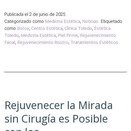
Bótox,
Resultados
Publicada el
2 de junio de 2025
Naturales
Medicina Estética
Noticias
Categorizado como
,
Etiquetado
y
Botox
Centro Estética
Clínica Toledo
Estética
como
,
,
,
sin
Toledo
Medicina Estética
Piel Firme
Rejuvenecimiento
,
,
,
Cirugía
Facial
Rejuvenecimiento Rostro
Tratamientos Estéticos
,
,
Rejuvenecer la Mirada
sin Cirugía es Posible