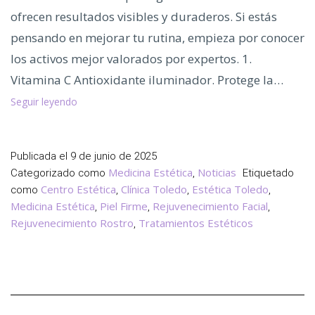
ofrecen resultados visibles y duraderos. Si estás
pensando en mejorar tu rutina, empieza por conocer
los activos mejor valorados por expertos. 1.
Vitamina C Antioxidante iluminador. Protege la…
Top
Seguir leyendo
5
Ingredientes
que
Publicada el
9 de junio de 2025
sí
Medicina Estética
Noticias
Categorizado como
,
Etiquetado
Funcionan
Centro Estética
Clínica Toledo
Estética Toledo
como
,
,
,
en
Medicina Estética
Piel Firme
Rejuvenecimiento Facial
,
,
,
tu
Rejuvenecimiento Rostro
Tratamientos Estéticos
,
Piel