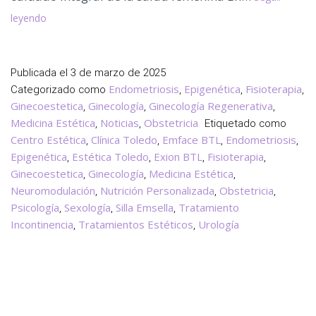
Clínica
leyendo
Dra.Cañete,
Tu
Clínica
Publicada el
3 de marzo de 2025
de
Endometriosis
Epigenética
Fisioterapia
Categorizado como
,
,
,
Confianza
Ginecoestetica
Ginecología
Ginecología Regenerativa
,
,
,
en
Medicina Estética
Noticias
Obstetricia
,
,
Etiquetado como
Toledo
Centro Estética
Clínica Toledo
Emface BTL
Endometriosis
,
,
,
,
Epigenética
Estética Toledo
Exion BTL
Fisioterapia
,
,
,
,
Ginecoestetica
Ginecología
Medicina Estética
,
,
,
Neuromodulación
Nutrición Personalizada
Obstetricia
,
,
,
Psicología
Sexología
Silla Emsella
Tratamiento
,
,
,
Incontinencia
Tratamientos Estéticos
Urología
,
,