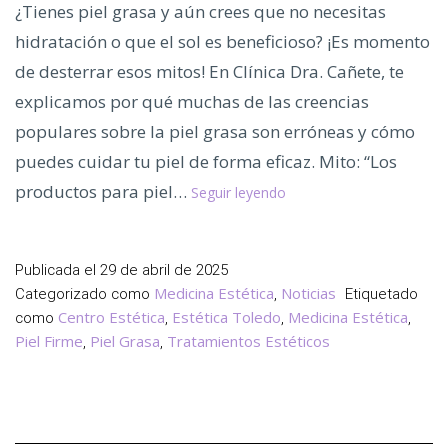
¿Tienes piel grasa y aún crees que no necesitas
hidratación o que el sol es beneficioso? ¡Es momento
de desterrar esos mitos! En Clínica Dra. Cañete, te
explicamos por qué muchas de las creencias
populares sobre la piel grasa son erróneas y cómo
puedes cuidar tu piel de forma eficaz. Mito: “Los
Mitos
productos para piel…
Seguir leyendo
Sobre
la
Piel
Publicada el
29 de abril de 2025
Grasa
Medicina Estética
Noticias
Categorizado como
,
Etiquetado
que
Centro Estética
Estética Toledo
Medicina Estética
como
,
,
,
Debes
Piel Firme
Piel Grasa
Tratamientos Estéticos
,
,
Conocer