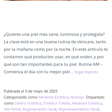
¿Quieres una piel más sana, luminosa y protegida?
La clave está en una buena rutina de skincare, tanto
por la mañana como por la noche. En este artículo te
contamos qué productos usar, en qué orden, y por
qué son tan importantes para tu piel. Rutina AM –
Rutina
Comienza el día con tu mejor piel…
Seguir leyendo
de
Skincare
Todo
Publicada el
5 de mayo de 2025
lo
Medicina Estética
Noticias
Categorizado como
,
Etiquetado
que
Centro Estética
Estética Toledo
Medicina Estética
como
,
,
,
Debes
Piel Firme
Regeneración Facial
Rejuvenecimiento Facial
,
,
,