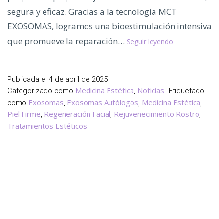
segura y eficaz. Gracias a la tecnología MCT
EXOSOMAS, logramos una bioestimulación intensiva
¿Conoces
que promueve la reparación…
Seguir leyendo
los
Exosomas
Autólogos
Publicada el
4 de abril de 2025
para
Medicina Estética
Noticias
Categorizado como
,
Etiquetado
la
Exosomas
Exosomas Autólogos
Medicina Estética
como
,
,
,
Regeneración
Piel Firme
Regeneración Facial
Rejuvenecimiento Rostro
,
,
,
Facial
Tratamientos Estéticos
Natural?