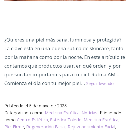
¿Quieres una piel más sana, luminosa y protegida?
La clave está en una buena rutina de skincare, tanto
por la mañana como por la noche. En este artículo te
contamos qué productos usar, en qué orden, y por
qué son tan importantes para tu piel. Rutina AM –
Rutina
Comienza el día con tu mejor piel…
Seguir leyendo
de
Skincare
Todo
Publicada el
5 de mayo de 2025
lo
Medicina Estética
Noticias
Categorizado como
,
Etiquetado
que
Centro Estética
Estética Toledo
Medicina Estética
como
,
,
,
Debes
Piel Firme
Regeneración Facial
Rejuvenecimiento Facial
,
,
,