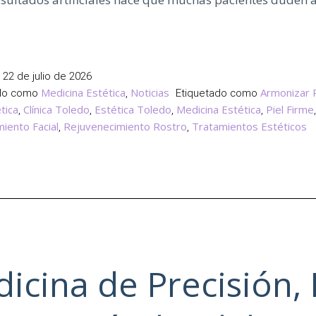
biar
nizar?
l
22 de julio de 2026
e
Medicina Estética
Noticias
Armonizar 
ado como
,
Etiquetado como
tica
Clínica Toledo
Estética Toledo
Medicina Estética
Piel Firme
,
,
,
,
,
iento Facial
Rejuvenecimiento Rostro
Tratamientos Estéticos
,
,
cina
tica
nerativa
enina
icina de Precisión, 