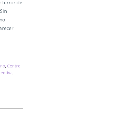
l error de
 Sin
 no
arecer
ino
Centro
,
ventiva
,