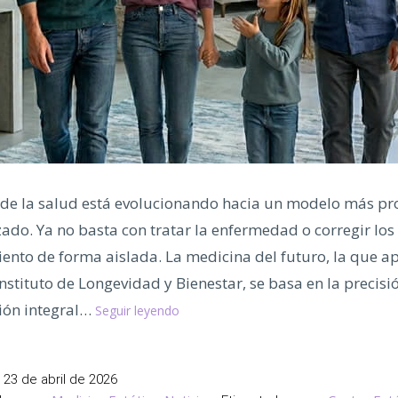
de la salud está evolucionando hacia un modelo más pro
ado. Ya no basta con tratar la enfermedad o corregir los
iento de forma aislada. La medicina del futuro, la que a
Instituto de Longevidad y Bienestar, se basa en la precisió
Medicina
ión integral…
Seguir leyendo
de
Precisión,
El
l
23 de abril de 2026
Nuevo