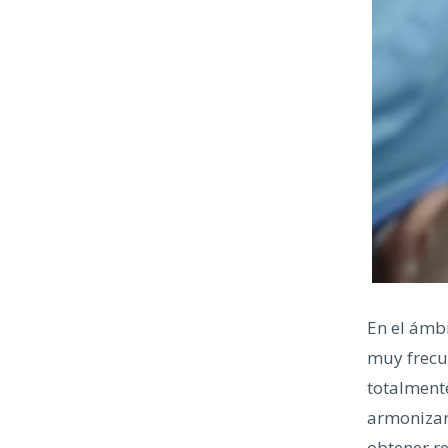
En el ámbi
muy frecue
totalmente
armonizarl
obtener r