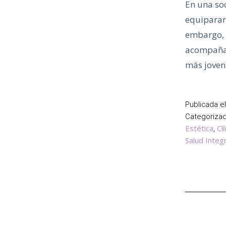
En una soc
equiparar 
embargo, f
acompaña 
más jove
Publicada e
Categoriz
Estética
Cl
,
Salud Integr