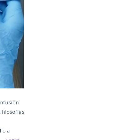
onfusión
filosofías
l o a
 a…