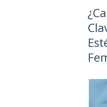
¿Ca
Cla
Est
Fe