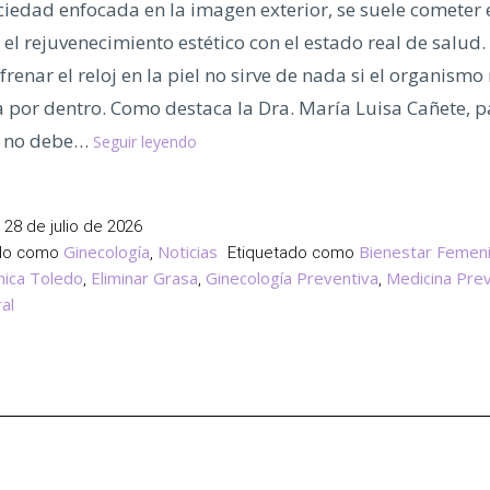
iedad enfocada en la imagen exterior, se suele cometer e
el rejuvenecimiento estético con el estado real de salud.
renar el reloj en la piel no sirve de nada si el organismo
por dentro. Como destaca la Dra. María Luisa Cañete, p
Medicina
n no debe…
Seguir leyendo
Preventiva,
Ganar
Vitalidad
l
28 de julio de 2026
y
Ginecología
Noticias
Bienestar Femen
ado como
,
Etiquetado como
Salud
ínica Toledo
Eliminar Grasa
Ginecología Preventiva
Medicina Pre
,
,
,
al