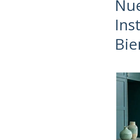
Nue
Ins
Bie