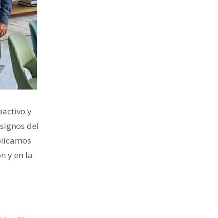
activo y
 signos del
plicamos
n y en la