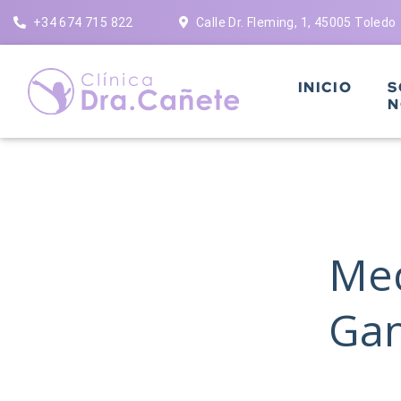
Saltar
+34 674 715 822
Calle Dr. Fleming, 1, 45005 Toledo
al
contenido
INICIO
S
N
Med
Gan