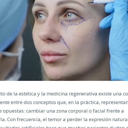
to de la estética y la medicina regenerativa existe una c
nte entre dos conceptos que, en la práctica, representan 
 opuestas: cambiar una zona corporal o facial frente a
a. Con frecuencia, el temor a perder la expresión natura
esultados artificiales hace que muchas pacientes duden