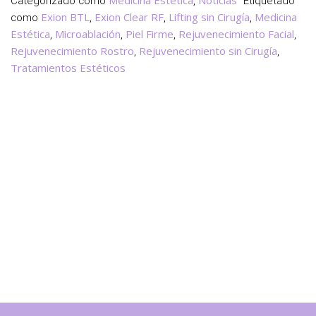
Medicina Estética
Noticias
Categorizado como
,
Etiquetado
Microablación
Exion BTL
Exion Clear RF
Lifting sin Cirugía
Medicina
como
,
,
,
Inteligente
Estética
Microablación
Piel Firme
Rejuvenecimiento Facial
,
,
,
,
de
Rejuvenecimiento Rostro
Rejuvenecimiento sin Cirugía
,
,
Tratamientos Estéticos
Exion
Clear
RF