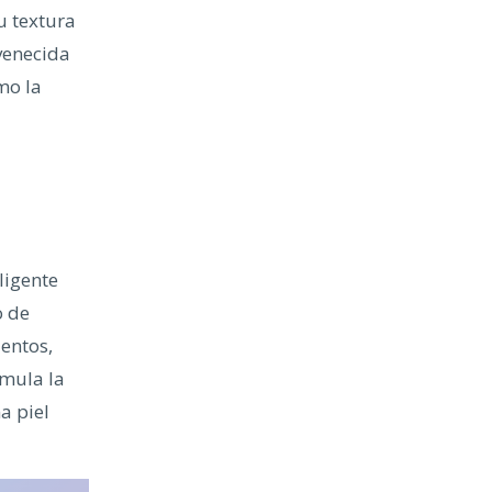
u textura
venecida
mo la
ligente
o de
ientos,
imula la
a piel