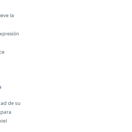
eve la
expresión
ce
?
dad de su
 para
piel