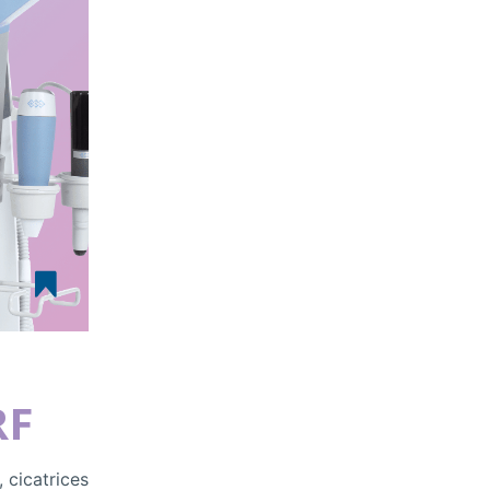
RF
 cicatrices