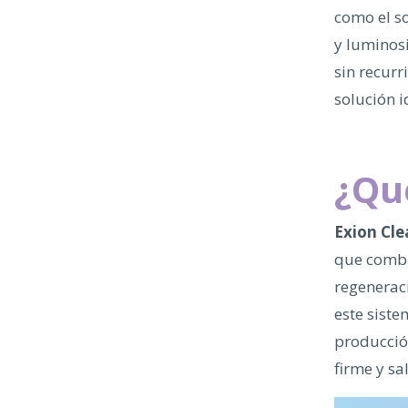
como el so
y luminos
sin recurr
solución i
¿Qu
Exion Cle
que combi
regeneraci
este siste
producció
firme y sa