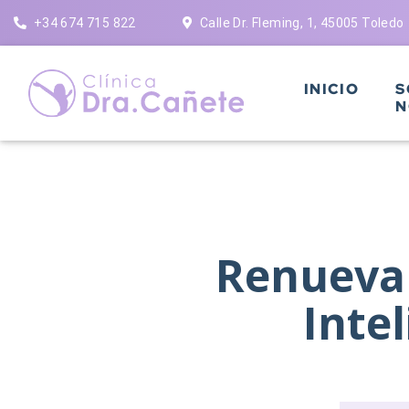
Saltar
+34 674 715 822
Calle Dr. Fleming, 1, 45005 Toledo
al
contenido
INICIO
S
N
Renueva 
Inte