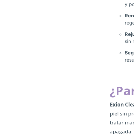
y po
Ren
rege
Rej
sin 
Seg
res
¿Pa
Exion Cle
piel sin 
tratar man
apagada.