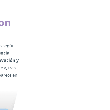
con
as según
encia
novación y
e y, tras
parece en