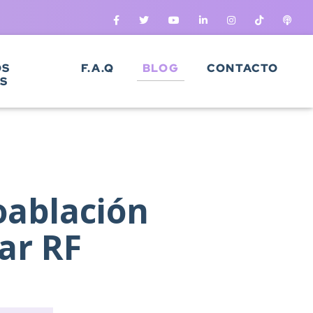
OS
F.A.Q
BLOG
CONTACTO
S
oablación
ar RF