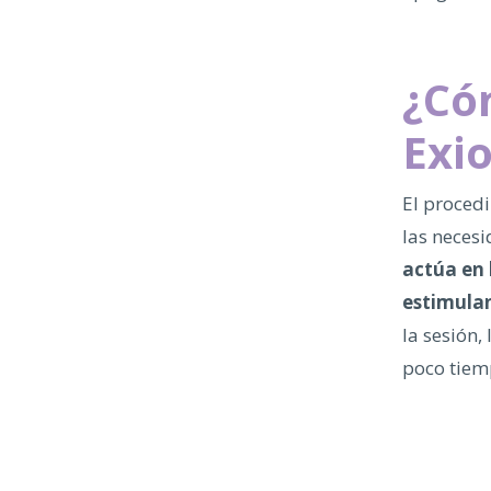
¿Có
Exio
El procedi
las necesi
actúa en 
estimula
la sesión,
poco tiem