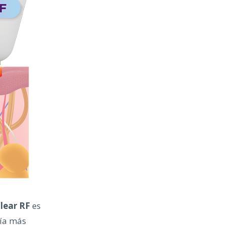
lear RF
es
gía más