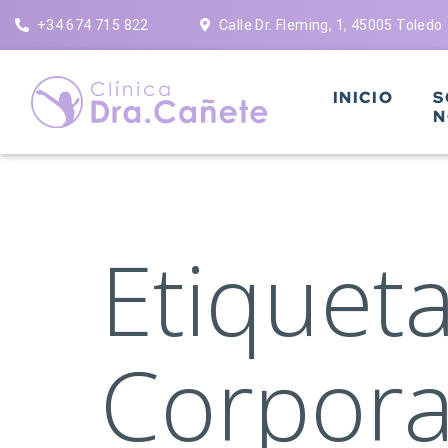
Saltar
+34 674 715 822
Calle Dr. Fleming, 1, 45005 Toledo
al
contenido
INICIO
S
N
Etiquet
Corpora