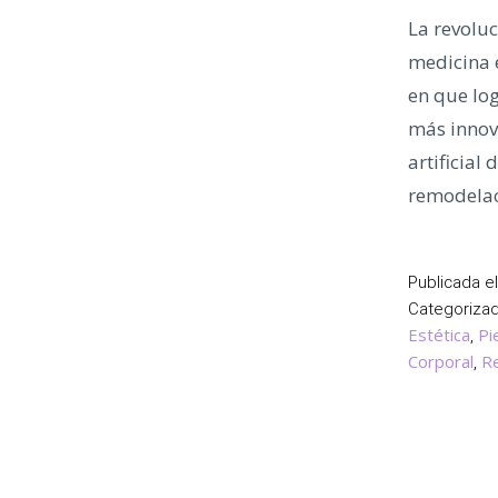
La revoluc
medicina 
en que log
más innova
artificial
remodela
Publicada e
Categoriz
Estética
Pi
,
Corporal
Re
,