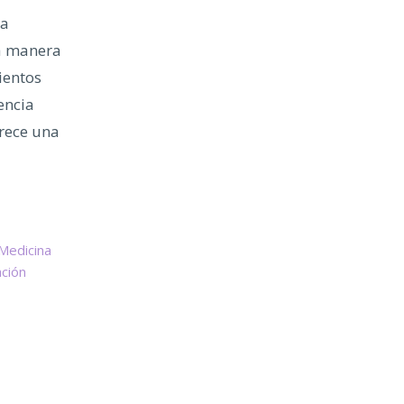
la
la manera
ientos
encia
frece una
Medicina
ción