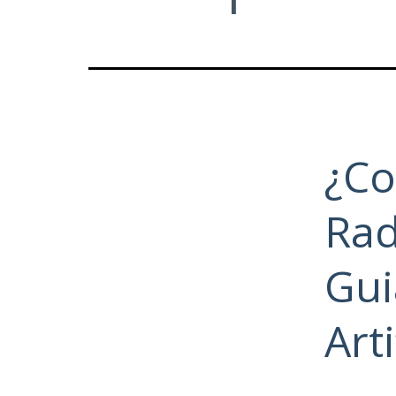
¿Co
Rad
Gui
Arti