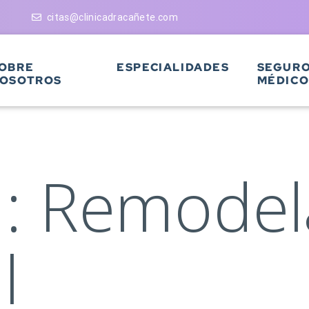
citas@clinicadracañete.com
OBRE
ESPECIALIDADES
SEGUR
OSOTROS
MÉDICO
a:
Remodel
l