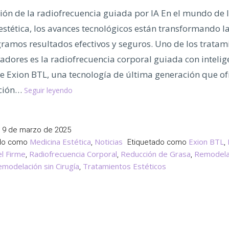
ión de la radiofrecuencia guiada por IA En el mundo de 
estética, los avances tecnológicos están transformando 
ramos resultados efectivos y seguros. Uno de los tratam
dores es la radiofrecuencia corporal guiada con intelig
 de Exion BTL, una tecnología de última generación que o
¿Conoces
ción…
Seguir leyendo
la
Radiofrecuencia
Corporal
l
9 de marzo de 2025
Guiada
Medicina Estética
Noticias
Exion BTL
ado como
,
Etiquetado como
,
con
el Firme
Radiofrecuencia Corporal
Reducción de Grasa
Remodela
,
,
,
Inteligencia
modelación sin Cirugía
Tratamientos Estéticos
,
Artificial?