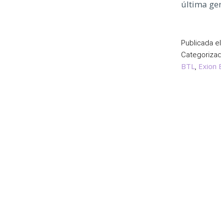
última ge
Publicada e
Categoriz
BTL
Exion 
,