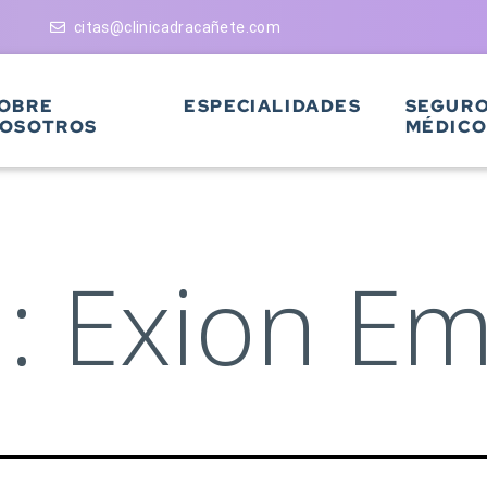
citas@clinicadracañete.com
OBRE
ESPECIALIDADES
SEGUR
OSOTROS
MÉDICO
a:
Exion Em