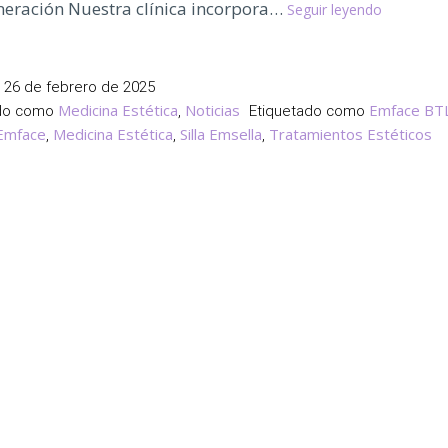
Especialis
neración Nuestra clínica incorpora…
Seguir leyendo
en
Tratamien
Estéticos
l
26 de febrero de 2025
de
Medicina Estética
Noticias
Emface BT
ado como
,
Etiquetado como
Vanguardi
Emface
Medicina Estética
Silla Emsella
Tratamientos Estéticos
,
,
,
en
Toledo