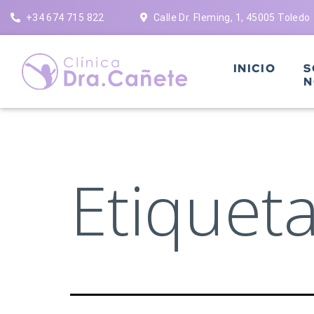
Saltar
+34 674 715 822
Calle Dr. Fleming, 1, 45005 Toledo
al
contenido
INICIO
S
N
Etiquet