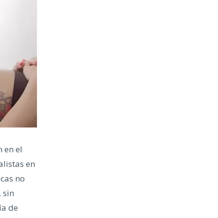
 en el
alistas en
icas no
 sin
ía de